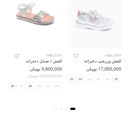
KY
PABLOSKY
PABLOSKY
کفش ورزشی دخترانه
کفش / صندل دخترانه
نی
17,000,000 تومان
9,800,000 تومان
00
14,000,000 تومان
22
21
20
24
32
31
30
29
31
30
29
28
27
26
25