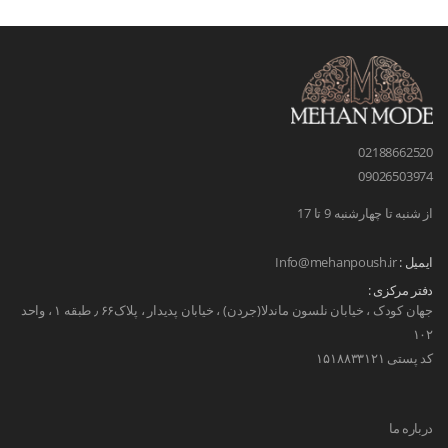
02188662520
09026503974
از شنبه تا چهارشنبه 9 تا 17
ایمیل :
Info@mehanpoush.ir
دفتر مرکزی :
جهان کودک ، خیابان نلسون ماندلا(جردن) ، خیابان پدیدار ، پلاک۶۶ ٫ طبقه ۱ ، واحد
۱۰۲
کد پستی ۱۵۱۸۸۳۳۱۲۱
درباره ما