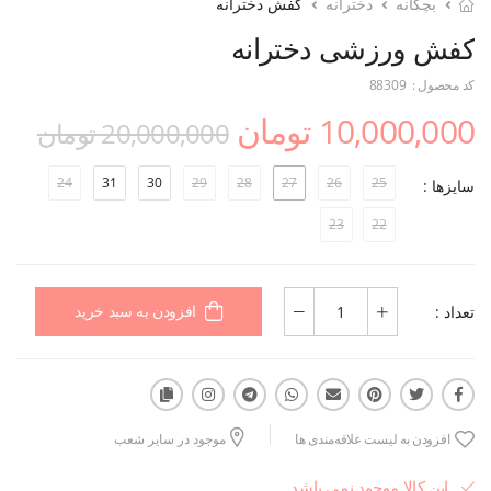
بچگانه
دخترانه
کفش دخترانه
کفش ورزشی دخترانه
کد محصول :
88309
10,000,000 تومان
20,000,000 تومان
24
31
30
29
28
27
26
25
سایزها :
23
22
تعداد :
افزودن به سبد خرید
افزودن به لیست علاقه‌مندی ها
موجود در سایر شعب
این کالا موجود نمی باشد.