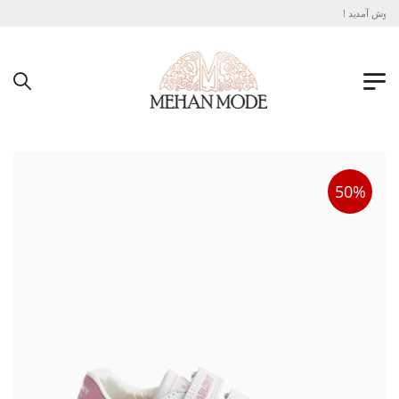
خوش آمدید !
50%