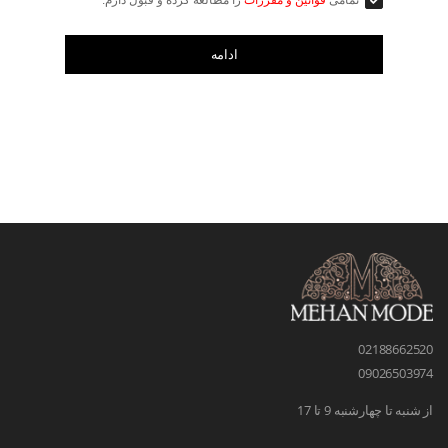
ادامه
02188662520
09026503974
از شنبه تا چهارشنبه 9 تا 17