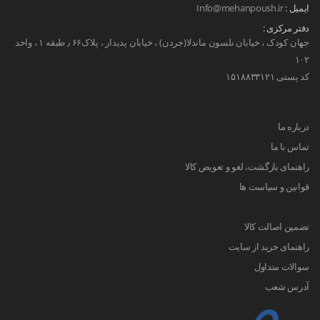
ایمیل :
Info@mehanpoush.ir
دفتر مرکزی :
جهان کودک ، خیابان نلسون ماندلا(جردن) ، خیابان پدیدار ، پلاک۶۶ ٫ طبقه ۱ ، واحد
۱۰۲
کد پستی ۱۵۱۸۸۳۳۱۲۱
درباره ما
تماس با ما
راهنمای بازگشت، لغو و تعویض کالا
قوانین و سیاست ها
تضمین اصالت کالا
راهنمای خرید از سایت
سوالات متداول
آدرس شعب