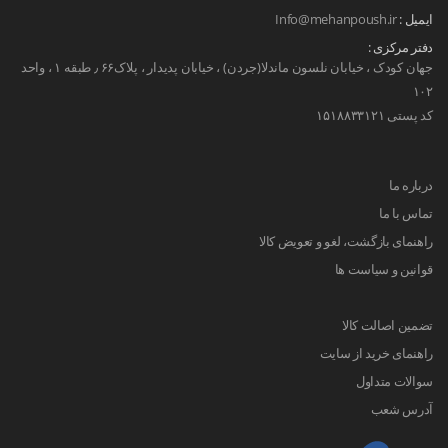
ایمیل :
Info@mehanpoush.ir
سرمه ای، طوسی کمرنگ یا تیره، قهوه ای و کت چارخونه
دفتر مرکزی :
از پر طرفدارترین آن ها به شمار می روند. در هنگام خرید
جهان کودک ، خیابان نلسون ماندلا(جردن) ، خیابان پدیدار ، پلاک۶۶ ٫ طبقه ۱ ، واحد
به بلندی قد کت و آستین آن توجه داشته باشید. همچنین
۱۰۲
اگر سایز کت خیلی تنگ یا خیلی گشاد باشد، ظاهر شما
کد پستی ۱۵۱۸۸۳۳۱۲۱
نامناسب خواهد بود. در صورتی که کت را با یک
شلوار
مردانه
مناسب هماهنگ کنید، می توانید یک استایل خاص و
درباره ما
جذاب خلق کنید. در نهایت دقت کنید که قیمت کت مردانه
تماس با ما
با کیفیت آن رابطه مستقیم دارد. در نتیجه کت های خیلی
راهنمای بازگشت، لغو و تعویض کالا
ارزان عمر کوتاهی هم دارند.
قوانین و سیاست ها
برندهای پرآوازه
تولیدکننده کت مردانه
تضمین اصالت کالا
راهنمای خرید از سایت
سوالات متداول
برند سولا
(SOLA) و
برند هکت
(HACKETT) از
آدرس شعب
معروف‌ترین و محبوب‌ترین برندهای موجود در بازار ایران
به شمار می‌روند. طراحی و تولید لباس های خوش‌دوخت