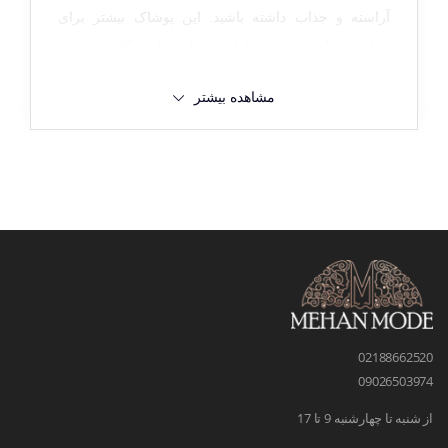
آراسته و جذاب داشته باشید. این پوشاک بیشتر برای
موقعیت های رسمی و اداری و یا مجالس کاربرد دارند.
برای آن که یک کت جدید مردانه تهیه کنید که به خوبی به
مشاهده بیشتر
تن شما بنشیند و متناسب با نیاز شما باشد، لازم است
اطلاعاتی در این زمینه کسب کنید.
انواع کت مردانه و نکات
مربوط به آن
کت‌های مردانه در انواع مختلفی تولید می‌شوند که هر
کدام کاربرد و ویژگی‌های خاص خود را دارند. برخی از
محبوب‌ترین انواع کت تک مردانه عبارتند از: کت ساده
مردانه، کت رسمی مردانه، کت کلاسیک مردانه، کت
02188662520
09026503974
اسپرت مردانه. کت ها معمولا از جنس الیاف طبیعی، پشم
، جین، کتان، لنین و ... تولید می شوند و در طرح و رنگ
از شنبه تا چهارشنبه 9 تا 17
های متفاوتی به فروش می رسند که کت های ساده آبی،