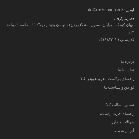
کیف پول چرمی مردانه ، میتواند در سازماندهی
ایمیل :
Info@mehanpoush.ir
کارت ها و پول نقد به شما کمک کند.
دفتر مرکزی :
کیف دستی مردانه:
این کیف‌ها عموماً برای
جهان کودک ، خیابان نلسون ماندلا(جردن) ، خیابان پدیدار ، پلاک۶۶ ٫ طبقه ۱ ، واحد
حمل لوازم شخصی نسبتا کوچک مانند موبایل،
۱۰۲
کد پستی ۱۵۱۸۸۳۳۱۲۱
سوئیچ ماشین، عینک، کارت و... استفاده
می‌شوند و معمولاً دو مدل دسته دارند، یک
دسته برای حمل به صورت دستی و دسته‌ای
درباره ما
بلندتر که بر روی شانه قرار می‌گیرد.
تماس با ما
کیف اداری مردانه:
این نوع کیف‌ها برای حمل
راهنمای بازگشت، لغو و تعویض کالا
مدارک مهم و لوازم اداری مانند دفترچه
قوانین و سیاست ها
یادداشت، دفتر کار، لپ تاپ و لوازم مورد نیاز
برای ملاقات‌های کاری استفاده می‌شوند.
تضمین اصالت کالا
همچنین آن ها معمولاً دارای چند جیب هستند تا
راهنمای خرید از سایت
بتوانید لوازم مورد نیازتان را سازماندهی کنید.
سوالات متداول
کیف دوشی یا کراس بادی:
این مدل را
آدرس شعب
می‌توانید بر روی شانه خود بی‌اندازید و به