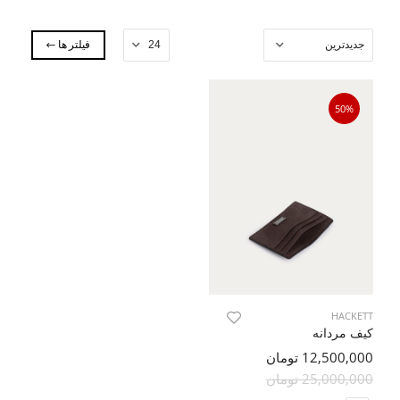
فیلتر ها
50%
HACKETT
کیف مردانه
12,500,000 تومان
25,000,000 تومان