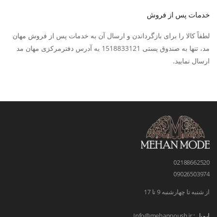
خدمات پس از فروش
لطفاً کالا را برای بازگرداندن و ارسال آن به خدمات پس از فروش مهان
مد، تنها به صندوق پستی 1518833121 به آدرس دفترمرکزی مهان مد
ارسال نمایید.
02188662520
09026503974
از شنبه تا چهارشنبه 9 تا 17
ایمیل :
Info@mehanpoush.ir