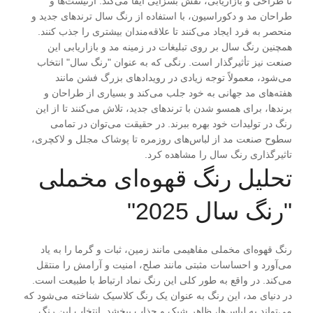
تا طراحی و بازاریابی، نقش بسزایی ایفا می‌کند. آرتیست‌ها و
طراحان مد و دکوراسیون، با استفاده از رنگ سال ترندهای جدید و
منحصر به فرد ایجاد می‌کنند تا علاقه‌مندان بیشتری را جذب کنند.
همچنین رنگ سال بر روی تبلیغات در زمینه مد و بازاریابی این
صنعت نیز تأثیرگذار است. رنگی که به عنوان "رنگ سال" انتخاب
می‌شود، معمولاً توجه زیادی در رویدادهای بزرگ فشن مانند
هفته‌های مد جهانی به خود جلب می‌کند و بسیاری از طراحان و
برندها، برای همسو شدن با ترندهای جدید، تلاش می‌کنند تا از این
رنگ در تولیدات خود بهره ببرند. در حقیقت می‌توان در تمامی
سطوح صنعت مد از لباس‌های روزمره تا پوشاک مجلل و لاکچری،
تاثیرگذاری رنگ سال را مشاهده کرد.
تحلیل رنگ قهوه‌ای مخملی
"رنگ سال 2025"
رنگ قهوه‌ای مخملی مفاهیمی مانند زمین، ثبات و گرما را به یاد
می‌آورد و احساسات مثبتی مانند صلح، امنیت و آرامش را منتقل
می‌کند. در واقع به طور کلی این رنگ نماد ارتباط با طبیعت است.
در دنیای مد، این رنگ به عنوان یک رنگ کلاسیک شناخته می‌شود که
می‌تواند به لباس‌ها، ظاهر شیک و جذاب ببخشد. انتخاب این رنگ