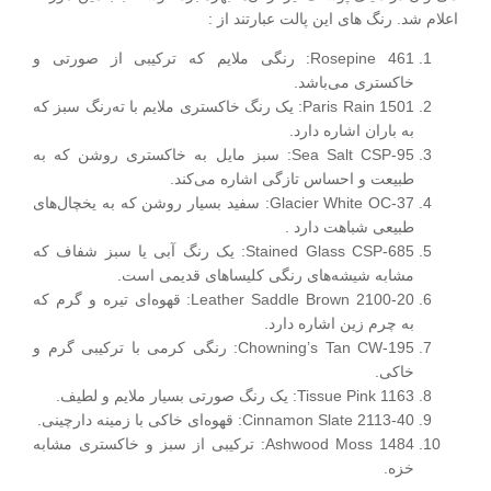
اعلام شد. رنگ های این پالت عبارتند از :
Rosepine 461: رنگی ملایم که ترکیبی از صورتی و
خاکستری می‌باشد.
Paris Rain 1501: یک رنگ خاکستری ملایم با ته‌رنگ سبز که
به باران اشاره دارد.
Sea Salt CSP-95: سبز مایل به خاکستری روشن که به
طبیعت و احساس تازگی اشاره می‌کند.
Glacier White OC-37: سفید بسیار روشن که به یخچال‌های
طبیعی شباهت دارد .
Stained Glass CSP-685: یک رنگ آبی یا سبز شفاف که
مشابه شیشه‌های رنگی کلیساهای قدیمی است.
Leather Saddle Brown 2100-20: قهوه‌ای تیره و گرم که
به چرم زین اشاره دارد.
Chowning’s Tan CW-195: رنگی کرمی با ترکیبی گرم و
خاکی.
Tissue Pink 1163: یک رنگ صورتی بسیار ملایم و لطیف.
Cinnamon Slate 2113-40: قهوه‌ای خاکی با زمینه دارچینی.
Ashwood Moss 1484: ترکیبی از سبز و خاکستری مشابه
خزه.