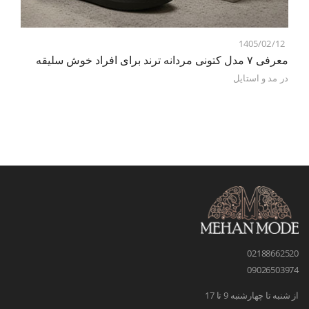
1405/02/12
معرفی ۷ مدل کتونی مردانه ترند برای افراد خوش سلیقه
در
مد و استایل
02188662520
09026503974
از شنبه تا چهارشنبه 9 تا 17