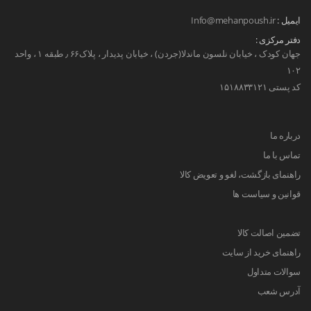
ایمیل :
Info@mehanpoush.ir
دفتر مرکزی :
جهان کودک ، خیابان نلسون ماندلا(جردن) ، خیابان پدیدار ، پلاک۶۶ ٫ طبقه ۱ ، واحد
۱۰۲
کد پستی ۱۵۱۸۸۳۳۱۲۱
درباره ما
تماس با ما
راهنمای بازگشت، لغو و تعویض کالا
قوانین و سیاست ها
تضمین اصالت کالا
راهنمای خرید از سایت
سوالات متداول
آدرس شعب