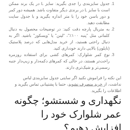
جدول سایزبندی را جدی بگیرید
:
سایز L در یک برند ممکن
است با سایز L در برندی دیگر متفاوت باشد. همیشه دور کمر
و دور باسن خود را با متر اندازه بگیرید و با جدول سایت
مطابقت دهید.
به متریال پارچه دقت کنید
:
در توضیحات محصول به دنبال
کلماتی مثل "پنبه ۱۰۰٪"، "لینن" یا "ویسکوز" باشید. اگر به
دنبال راحتی هستید، از خرید مدل‌هایی که درصد پلاستیک
(نایلون) بالایی دارند خودداری کنید.
نوع کمر شلوارک
:
کمرهای کشی برای استفاده روزمره
راحت‌تر هستند، در حالی که کمرهای دکمه‌دار و زیپ‌دار جنبه
رسمی‌تر و شیک‌تری دارند.
این نکته را فراموش نکنید اگر سایتی جدول سایزبندی لباس
نداشت، ا
ز خرید منصرف نشوید
، حتما با پشتیبانی تماس بگیرید و
اطلاعات را بگیرید.
نگهداری و شستشو؛ چگونه
عمر شلوارک خود را
افزایش دهیم؟