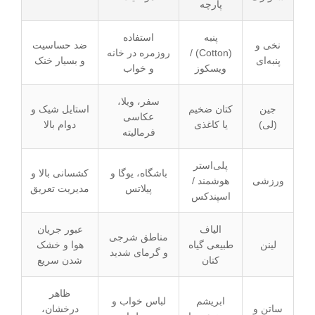
پارچه
پنبه
استفاده
نخی و
ضد حساسیت
(Cotton) /
روزمره در خانه
پنبه‌ای
و بسیار خنک
ویسکوز
و خواب
سفر، ویلا،
جین
کتان ضخیم
استایل شیک و
عکاسی
(لی)
یا کاغذی
دوام بالا
فرمالیته
پلی‌استر
باشگاه، یوگا و
کشسانی بالا و
ورزشی
هوشمند /
پیلاتس
مدیریت تعریق
اسپندکس
الیاف
عبور جریان
مناطق شرجی
لینن
طبیعی گیاه
هوا و خشک
و گرمای شدید
کتان
شدن سریع
ظاهر
ابریشم
لباس خواب و
ساتن و
درخشان،