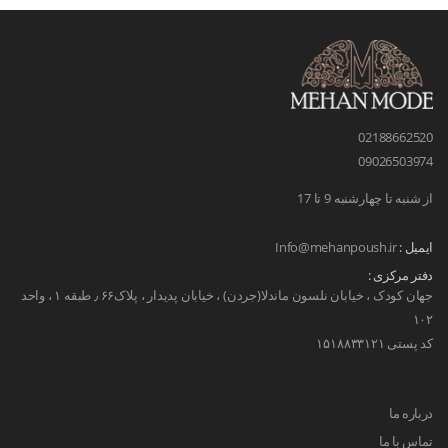
02188662520
09026503974
از شنبه تا چهارشنبه 9 تا 17
ایمیل :
Info@mehanpoush.ir
دفتر مرکزی :
جهان کودک ، خیابان نلسون ماندلا(جردن) ، خیابان پدیدار ، پلاک۶۶ ٫ طبقه ۱ ، واحد
۱۰۲
کد پستی ۱۵۱۸۸۳۳۱۲۱
درباره ما
تماس با ما