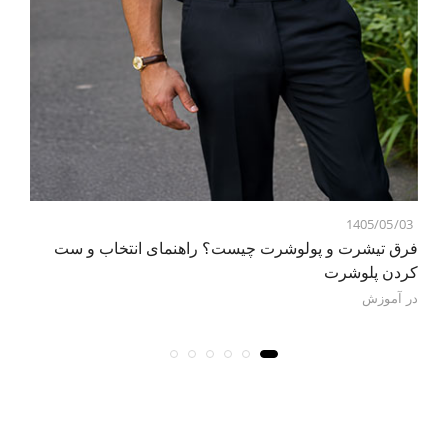
3
1405/05/03
فرق تیشرت و پولوشرت چیست؟ راهنمای انتخاب و ست
را
کردن پلوشرت
در
در
آموزش