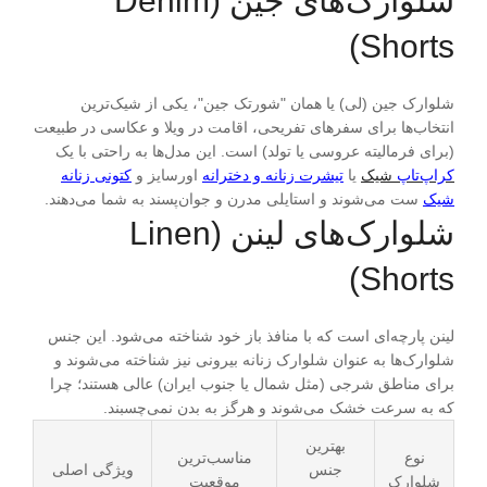
شلوارک‌های جین
(Denim
Shorts)
شلوارک جین (لی) یا همان "شورتک جین"، یکی از شیک‌ترین
انتخاب‌ها برای سفرهای تفریحی، اقامت در ویلا و عکاسی در طبیعت
(برای فرمالیته عروسی یا تولد) است. این مدل‌ها به راحتی با یک
کراپ‌تاپ
شیک
یا
تیشرت زنانه و دخترانه
اورسایز و
کتونی زنانه
شیک
ست می‌شوند و استایلی مدرن و جوان‌پسند به شما می‌دهند.
شلوارک‌های لینن
(Linen
Shorts)
لینن پارچه‌ای است که با منافذ باز خود شناخته می‌شود. این جنس
شلوارک‌ها به عنوان شلوارک زنانه بیرونی نیز شناخته می‌شوند و
برای مناطق شرجی (مثل شمال یا جنوب ایران) عالی هستند؛ چرا
که به سرعت خشک می‌شوند و هرگز به بدن نمی‌چسبند.
بهترین
نوع
مناسب‌ترین
جنس
ویژگی اصلی
شلوارک
موقعیت