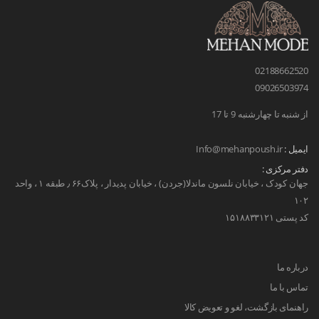
02188662520
09026503974
از شنبه تا چهارشنبه 9 تا 17
ایمیل :
Info@mehanpoush.ir
دفتر مرکزی :
جهان کودک ، خیابان نلسون ماندلا(جردن) ، خیابان پدیدار ، پلاک۶۶ ٫ طبقه ۱ ، واحد
۱۰۲
کد پستی ۱۵۱۸۸۳۳۱۲۱
درباره ما
تماس با ما
راهنمای بازگشت، لغو و تعویض کالا