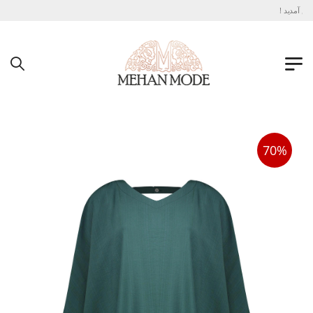
آمدید !
70%