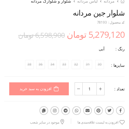
مردانه
لباس مردانه
شلوار و شلوارک مردانه
شلوار جین مردانه
کد محصول :
78193
5,279,120 تومان
6,598,900 تومان
رنگ :
آبی
38
36
34
33
32
31
30
سایزها :
تعداد :
افزودن به سبد خرید
افزودن به لیست علاقه‌مندی ها
موجود در سایر شعب