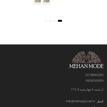
02188662520
09026503974
از شنبه تا چهارشنبه 9 تا 17
ایمیل :
Info@mehanpoush.ir