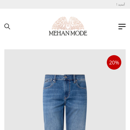
آمدید !
20%