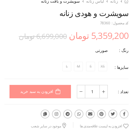
زنانه
لباس زنانه
سویشرت و بافت زنانه
سویشرت و هودی زنانه
کد محصول :
78360
5,359,200 تومان
6,699,000 تومان
رنگ :
صورتی
L
M
S
XS
سایزها :
تعداد :
افزودن به سبد خرید
افزودن به لیست علاقه‌مندی ها
موجود در سایر شعب