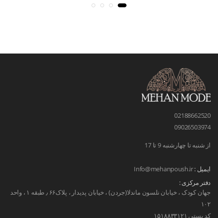
02188662520
09026503974
از شنبه تا چهارشنبه 9 تا 17
ایمیل :
Info@mehanpoush.ir
دفتر مرکزی :
جهان کودک ، خیابان نلسون ماندلا(جردن) ، خیابان پدیدار ، پلاک۶۶ ٫ طبقه ۱ ، واحد
۱۰۲
کد پستی ۱۵۱۸۸۳۳۱۲۱