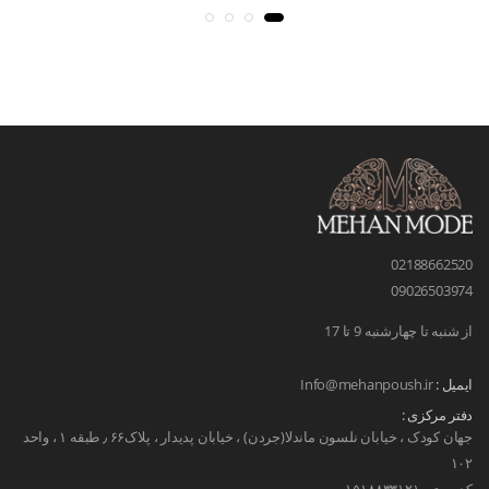
02188662520
09026503974
از شنبه تا چهارشنبه 9 تا 17
ایمیل :
Info@mehanpoush.ir
دفتر مرکزی :
جهان کودک ، خیابان نلسون ماندلا(جردن) ، خیابان پدیدار ، پلاک۶۶ ٫ طبقه ۱ ، واحد
۱۰۲
کد پستی ۱۵۱۸۸۳۳۱۲۱