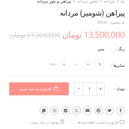
مردانه
لباس مردانه
پیراهن و بلوز مردانه
پیراهن (شومیز) مردانه
کد محصول :
78536
13,500,000 تومان
27,000,000 تومان
رنگ :
سبز
3XL
XL
L
M
S
سایزها :
تعداد :
افزودن به سبد خرید
افزودن به لیست علاقه‌مندی ها
موجود در سایر شعب