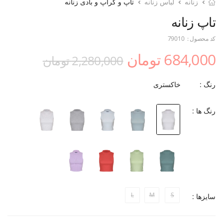
زنانه
لباس زنانه
تاپ و کراپ و بادی زنانه
تاپ زنانه
کد محصول :
79010
684,000 تومان
2,280,000 تومان
رنگ :
خاکستری
رنگ ها :
L
M
S
سایزها :