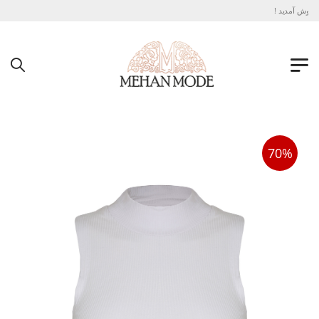
خوش آمدید !
70%