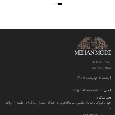
02188662520
09026503974
از شنبه تا چهارشنبه 9 تا 17
ایمیل :
Info@mehanpoush.ir
دفتر مرکزی :
جهان کودک ، خیابان نلسون ماندلا(جردن) ، خیابان پدیدار ، پلاک۶۶ ٫ طبقه ۱ ، واحد
۱۰۲
کد پستی ۱۵۱۸۸۳۳۱۲۱