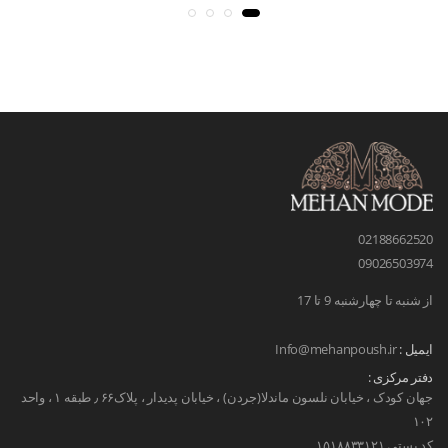
02188662520
09026503974
از شنبه تا چهارشنبه 9 تا 17
ایمیل :
Info@mehanpoush.ir
دفتر مرکزی :
جهان کودک ، خیابان نلسون ماندلا(جردن) ، خیابان پدیدار ، پلاک۶۶ ٫ طبقه ۱ ، واحد
۱۰۲
کد پستی ۱۵۱۸۸۳۳۱۲۱