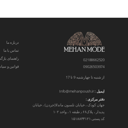
درباره ما
تماس با ما
راهنمای بازگش
02188662520
قوانین و سیا
09026503974
از شنبه تا چهارشنبه 9 تا 17
ایمیل :
Info@mehanpoush.ir
دفتر مرکزی :
جهان کودک ، خیابان نلسون ماندلا(جردن) ، خیابان
پدیدار ، پلاک۶۶ ٫ طبقه ۱ ، واحد ۱۰۲
کد پستی ۱۵۱۸۸۳۳۱۲۱