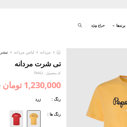
برندها
حراج ویژه
مردانه
لباس مردانه
تیشرت
تی شرت مردانه
کد محصول :
79402
1,230,000 تومان
0
رنگ :
زرد
رنگ ها :