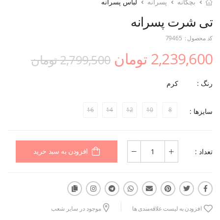
بچگانه
پسرانه
لباس پسرانه
تی شرت پسرانه
کد محصول :
79465
2,239,600 تومان
2,799,500 تومان
رنگ :
کرم
16
14
12
10
8
سایزها :
تعداد :
افزودن به سبد خرید
افزودن به لیست علاقه‌مندی ها
موجود در سایر شعب