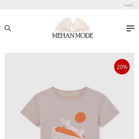
ش آمدید !
20%