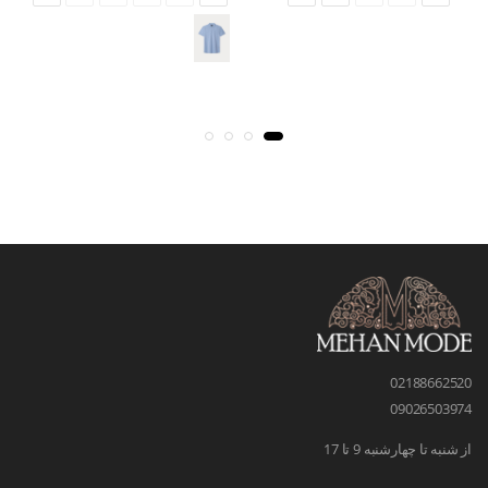
02188662520
09026503974
از شنبه تا چهارشنبه 9 تا 17