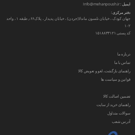
ایمیل :
Info@mehanpoush.ir
دفتر مرکزی :
جهان کودک ، خیابان نلسون ماندلا(جردن) ، خیابان پدیدار ، پلاک۶۶ ٫ طبقه ۱ ، واحد
۱۰۲
کد پستی ۱۵۱۸۸۳۳۱۲۱
درباره ما
تماس با ما
راهنمای بازگشت، لغو و تعویض کالا
قوانین و سیاست ها
تضمین اصالت کالا
راهنمای خرید از سایت
سوالات متداول
آدرس شعب