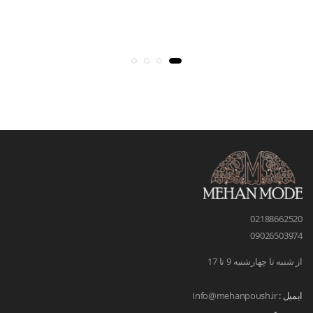
02188662520
09026503974
از شنبه تا چهارشنبه 9 تا 17
ایمیل :
Info@mehanpoush.ir