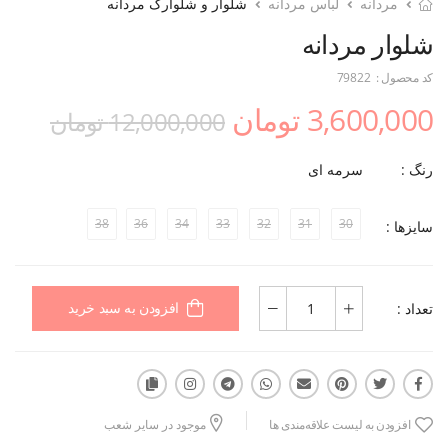
مردانه
لباس مردانه
شلوار و شلوارک مردانه
شلوار مردانه
کد محصول :
79822
3,600,000 تومان
12,000,000 تومان
رنگ :
سرمه ای
38
36
34
33
32
31
30
سایزها :
تعداد :
افزودن به سبد خرید
افزودن به لیست علاقه‌مندی ها
موجود در سایر شعب