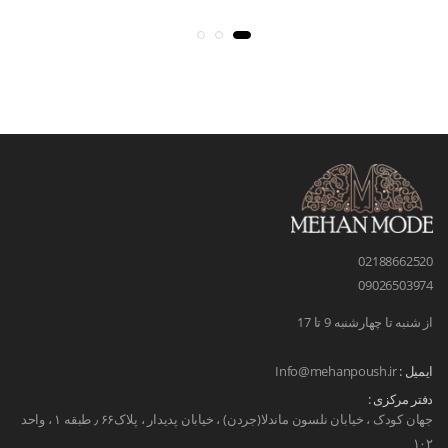
02188662520
09026503974
از شنبه تا چهارشنبه 9 تا 17
ایمیل :
Info@mehanpoush.ir
دفتر مرکزی :
جهان کودک ، خیابان نلسون ماندلا(جردن) ، خیابان پدیدار ، پلاک۶۶ ٫ طبقه ۱ ، واحد
۱۰۲