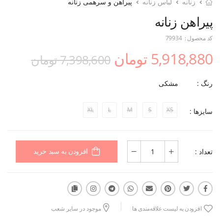
زنانه
لباس زنانه
پیراهن و سرهمی زنانه
پیراهن زنانه
کد محصول :
79934
5,918,880 تومان
7,398,600 تومان
رنگ :
مشکی
XL
L
M
S
XS
سایزها :
تعداد :
افزودن به سبد خرید
افزودن به لیست علاقه‌مندی ها
موجود در سایر شعب