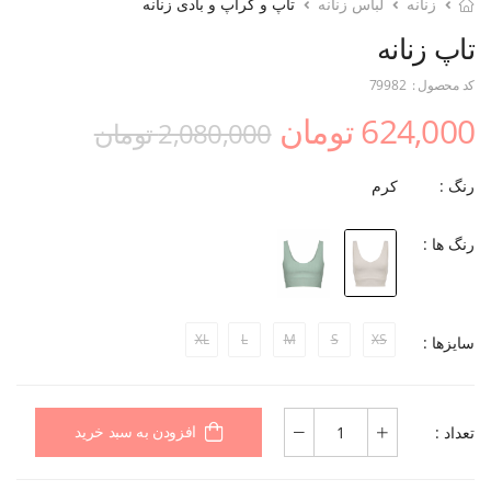
زنانه
لباس زنانه
تاپ و کراپ و بادی زنانه
تاپ زنانه
کد محصول :
79982
624,000 تومان
2,080,000 تومان
رنگ :
کرم
رنگ ها :
XL
L
M
S
XS
سایزها :
تعداد :
افزودن به سبد خرید