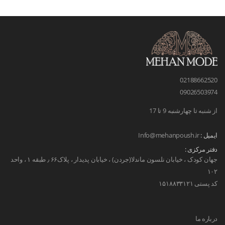
02188662520
09026503974
از شنبه تا چهارشنبه 9 تا 17
ایمیل :
Info@mehanpoush.ir
دفتر مرکزی :
جهان کودک ، خیابان نلسون ماندلا(جردن) ، خیابان پدیدار ، پلاک۶۶ ٫ طبقه ۱ ، واحد
۱۰۲
کد پستی ۱۵۱۸۸۳۳۱۲۱
درباره ما