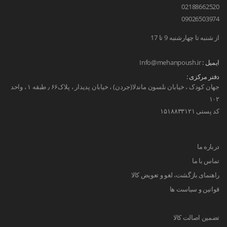
02188662520
09026503974
از شنبه تا چهارشنبه 9 تا 17
ایمیل :
Info@mehanpoush.ir
دفتر مرکزی :
جهان کودک ، خیابان نلسون ماندلا(جردن) ، خیابان پدیدار ، پلاک۶۶ ٫ طبقه ۱ ، واحد
۱۰۲
کد پستی ۱۵۱۸۸۳۳۱۲۱
درباره ما
تماس با ما
راهنمای بازگشت، لغو و تعویض کالا
قوانین و سیاست ها
تضمین اصالت کالا