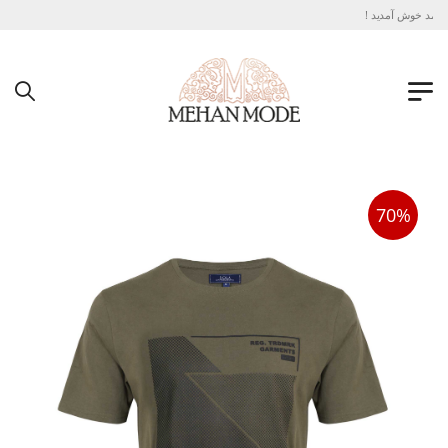
 مد خوش آمدید !
70%