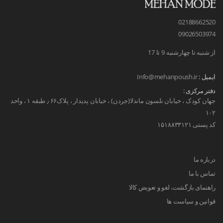
02188662520
09026503974
از شنبه تا چهارشنبه 9 تا 17
ایمیل :
Info@mehanpoush.ir
دفتر مرکزی :
جهان کودک ، خیابان نلسون ماندلا(جردن) ، خیابان پدیدار ، پلاک۶۶ ٫ طبقه ۱ ، واحد
۱۰۲
کد پستی ۱۵۱۸۸۳۳۱۲۱
درباره ما
تماس با ما
راهنمای بازگشت، لغو و تعویض کالا
قوانین و سیاست ها