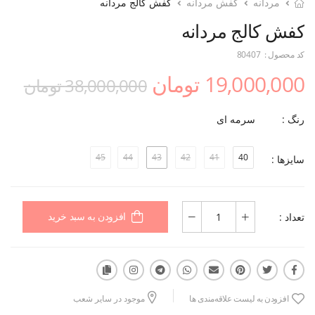
مردانه
کفش مردانه
کفش کالج مردانه
کفش کالج مردانه
کد محصول :
80407
19,000,000 تومان
38,000,000 تومان
رنگ :
سرمه ای
45
44
43
42
41
40
سایزها :
تعداد :
افزودن به سبد خرید
افزودن به لیست علاقه‌مندی ها
موجود در سایر شعب