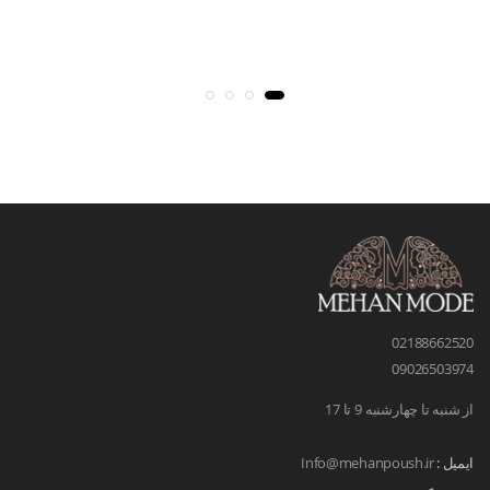
02188662520
09026503974
از شنبه تا چهارشنبه 9 تا 17
ایمیل :
Info@mehanpoush.ir