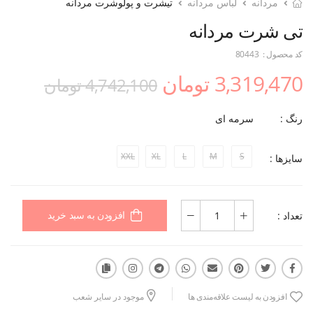
مردانه
لباس مردانه
تیشرت و پولوشرت مردانه
تی شرت مردانه
کد محصول :
80443
3,319,470 تومان
4,742,100 تومان
رنگ :
سرمه ای
XXL
XL
L
M
S
سایزها :
تعداد :
افزودن به سبد خرید
افزودن به لیست علاقه‌مندی ها
موجود در سایر شعب