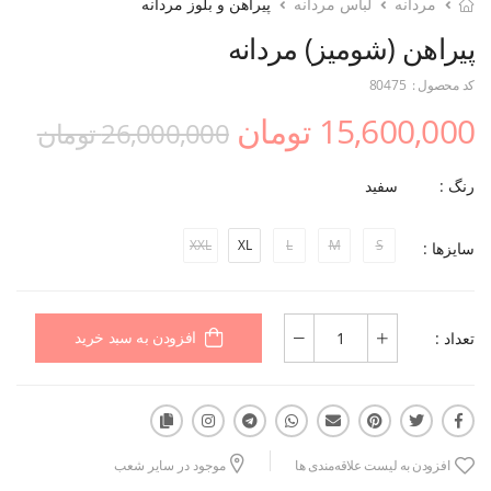
مردانه
لباس مردانه
پیراهن و بلوز مردانه
پیراهن (شومیز) مردانه
کد محصول :
80475
15,600,000 تومان
26,000,000 تومان
رنگ :
سفید
XXL
XL
L
M
S
سایزها :
تعداد :
افزودن به سبد خرید
افزودن به لیست علاقه‌مندی ها
موجود در سایر شعب