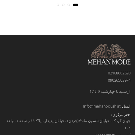
02188662520
09026503974
از شنبه تا چهارشنبه 9 تا 17
ایمیل :
Info@mehanpoush.ir
دفتر مرکزی :
جهان کودک ، خیابان نلسون ماندلا(جردن) ، خیابان پدیدار ، پلاک۶۶ ٫ طبقه ۱ ، واحد
۱۰۲
کد پستی ۱۵۱۸۸۳۳۱۲۱