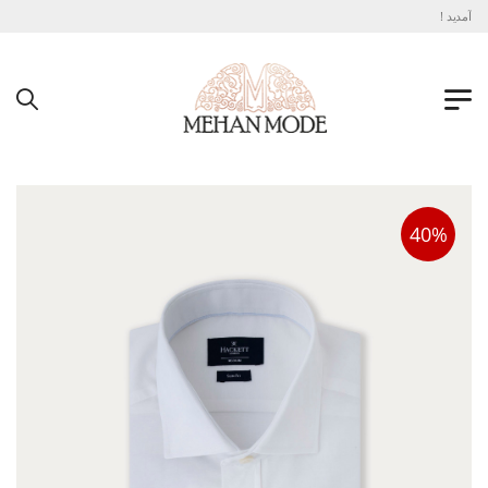
آمدید !
40%