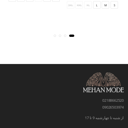
3XL
XXL
XL
L
M
S
02188662520
09026503974
از شنبه تا چهارشنبه 9 تا 17