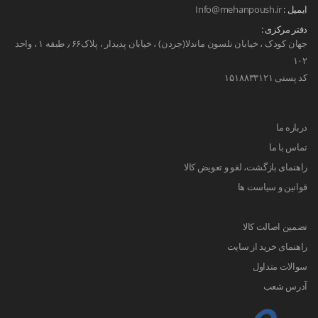
ایمیل :
Info@mehanpoush.ir
دفتر مرکزی :
جهان کودک ، خیابان نلسون ماندلا(جردن) ، خیابان پدیدار ، پلاک۶۶ ٫ طبقه ۱ ، واحد
۱۰۲
کد پستی ۱۵۱۸۸۳۳۱۲۱
درباره ما
تماس با ما
راهنمای بازگشت، لغو و تعویض کالا
قوانین و سیاست ها
تضمین اصالت کالا
راهنمای خرید از سایت
سوالات متداول
آدرس شعب