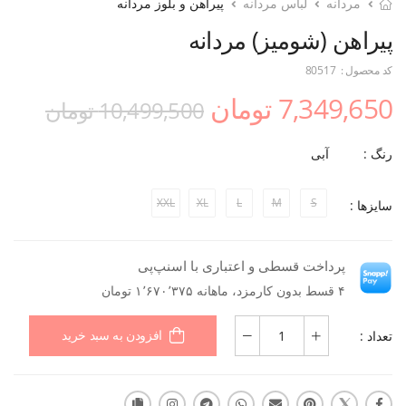
مردانه
لباس مردانه
پیراهن و بلوز مردانه
پیراهن (شومیز) مردانه
کد محصول :
80517
7,349,650 تومان
10,499,500 تومان
رنگ :
آبی
XXL
XL
L
M
S
سایزها :
پرداخت قسطی و اعتباری با اسنپ‌پی
۴ قسط بدون کارمزد، ماهانه ۱٬۶۷۰٬۳۷۵ تومان
تعداد :
افزودن به سبد خرید