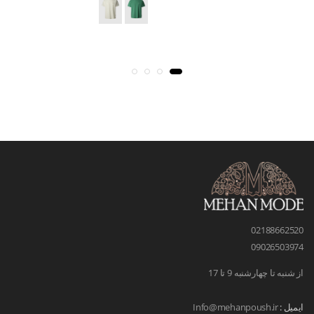
02188662520
09026503974
از شنبه تا چهارشنبه 9 تا 17
ایمیل :
Info@mehanpoush.ir