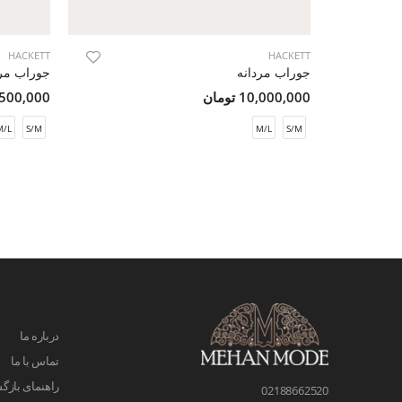
HACKETT
HACKETT
جوراب مردانه
جوراب مرد
10,000,000 تومان
5,500,000 تو
M/L
S/M
M/L
S/M
درباره ما
تماس با ما
راهنمای بازگش
02188662520