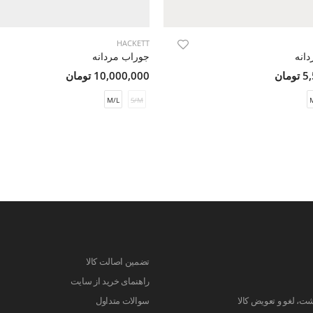
HACKETT
انه
جوراب مردانه
مان
10,000,000 تومان
M/L
S/M
تضمین اصالت کالا
راهنمای خرید از سایت
ت، لغو و تعویض کالا
سوالات متداول