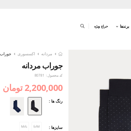
برندها
حراج ویژه
مردانه
اکسسوری
جوراب 
جوراب مردانه
کد محصول :
80781
2,200,000 تومان
رنگ ها :
M/L
S/M
سایزها :