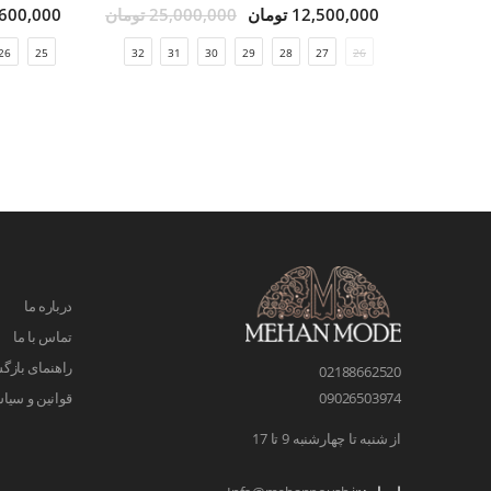
12,500,000 تومان
25,000,000 تومان
3,600,000 تو
26
25
32
31
30
29
28
27
26
درباره ما
تماس با ما
راهنمای بازگش
02188662520
قوانین و سیا
09026503974
از شنبه تا چهارشنبه 9 تا 17