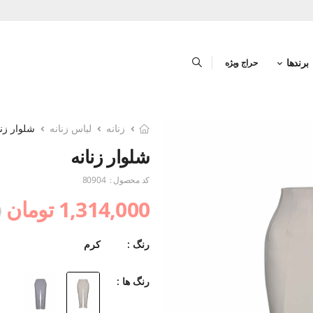
برندها
حراج ویژه
زنانه
لباس زنانه
شلوار زنا
شلوار زنانه
کد محصول :
80904
1,314,000 تومان
0
رنگ :
کرم
رنگ ها :