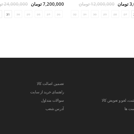
مان
12,000,000 تومان
7,200,000 تومان
24,000,000 تومان
31
30
29
28
27
26
24
32
31
30
29
28
27
تضمین اصالت کالا
راهنمای خرید از سایت
ت، لغو و تعویض کالا
سوالات متداول
ست ها
آدرس شعب