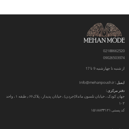
02188662520
09026503974
از شنبه تا چهارشنبه 9 تا 17
ایمیل :
Info@mehanpoush.ir
دفتر مرکزی :
جهان کودک ، خیابان نلسون ماندلا(جردن) ، خیابان پدیدار ، پلاک۶۶ ٫ طبقه ۱ ، واحد
۱۰۲
کد پستی ۱۵۱۸۸۳۳۱۲۱