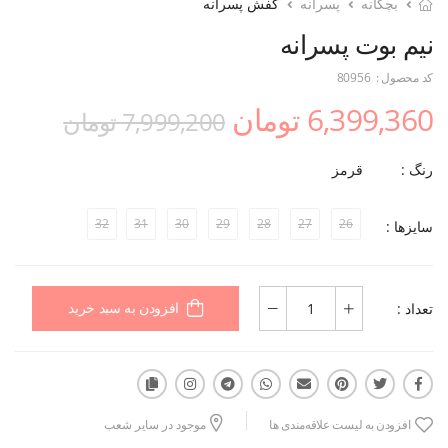
بچگانه
پسرانه
کفش پسرانه
نیم بوت پسرانه
کد محصول :
80956
6,399,360 تومان
7,999,200 تومان
رنگ :
قرمز
32
31
30
29
28
27
26
سایزها :
تعداد :
افزودن به سبد خرید
افزودن به لیست علاقه‌مندی ها
موجود در سایر شعب