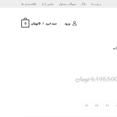
درباره ما
بلاگ
سوالات متداول
تماس با ما
‌علاقه‌مندی ها
0
ورود
سبد خرید
0 تومان
نه
6,198,50 تومان
33
32
31