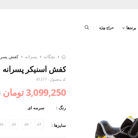
برندها
حراج ویژه
بچگانه
پسرانه
کفش پسرا
کفش اسنیکر پسرانه
کد محصول :
81377
3,099,250 تومان
0
رنگ :
سرمه ای
30
29
28
27
سایزها :