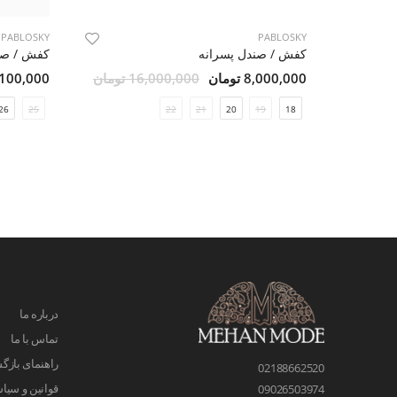
PABLOSKY
PABLOSKY
کفش / صندل پسرانه
کفش / صن
8,000,000 تومان
16,000,000 تومان
9,100,000 تو
26
25
22
21
20
19
18
درباره ما
تماس با ما
راهنمای بازگش
02188662520
قوانین و سیا
09026503974