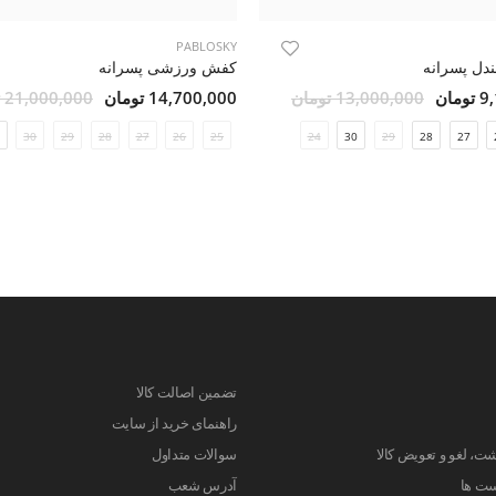
PABLOSKY
دل پسرانه
کفش ورزشی پسرانه
مان
13,000,000 تومان
14,700,000 تومان
21,000,000 تومان
30
29
28
27
26
25
24
30
29
28
27
تضمین اصالت کالا
راهنمای خرید از سایت
ت، لغو و تعویض کالا
سوالات متداول
ست ها
آدرس شعب