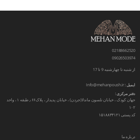
02188662520
09026503974
از شنبه تا چهارشنبه 9 تا 17
ایمیل :
Info@mehanpoush.ir
دفتر مرکزی :
جهان کودک ، خیابان نلسون ماندلا(جردن) ، خیابان پدیدار ، پلاک۶۶ ٫ طبقه ۱ ، واحد
۱۰۲
کد پستی ۱۵۱۸۸۳۳۱۲۱
درباره ما