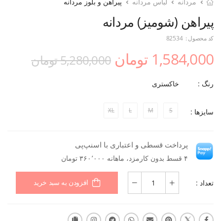
مردانه
لباس مردانه
پیراهن و بلوز مردانه
پیراهن (شومیز) مردانه
کد محصول :
82534
1,584,000 تومان
5,280,000 تومان
رنگ :
خاکستری
XL
L
M
S
سایزها :
پرداخت قسطی و اعتباری با اسنپ‌پی
۴ قسط بدون کارمزد، ماهانه ۳۶۰٬۰۰۰ تومان
تعداد :
افزودن به سبد خرید