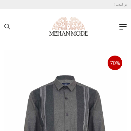
وش آمدید !
70%