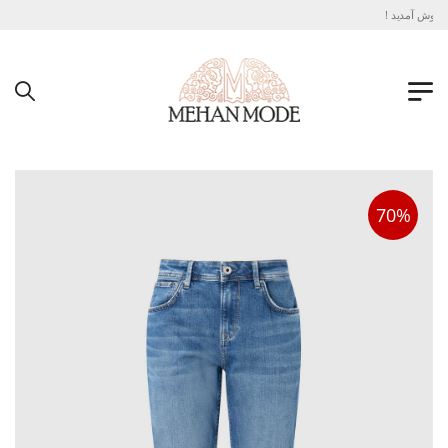
خوش آمدید !
70%