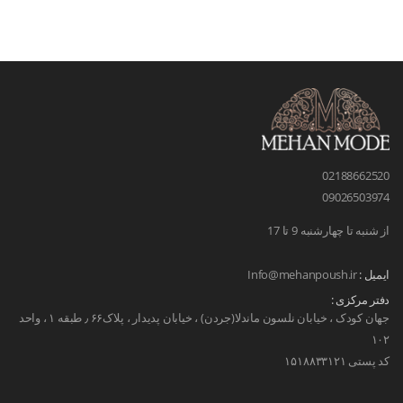
02188662520
09026503974
از شنبه تا چهارشنبه 9 تا 17
ایمیل :
Info@mehanpoush.ir
دفتر مرکزی :
جهان کودک ، خیابان نلسون ماندلا(جردن) ، خیابان پدیدار ، پلاک۶۶ ٫ طبقه ۱ ، واحد
۱۰۲
کد پستی ۱۵۱۸۸۳۳۱۲۱