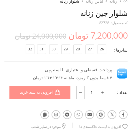
زنانه
لباس زنانه
شلوار زنانه
شلوار جین زنانه
کد محصول :
82728
7,200,000 تومان
24,000,000 تومان
32
31
30
29
28
27
26
سایزها :
پرداخت قسطی و اعتباری با اسنپ‌پی
۴ قسط بدون کارمزد، ماهانه ۱٬۶۳۶٬۳۶۴ تومان
تعداد :
افزودن به سبد خرید
افزودن به لیست علاقه‌مندی ها
موجود در سایر شعب