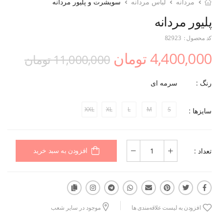
مردانه
لباس مردانه
سویشرت و پلیور مردانه
پلیور مردانه
کد محصول :
82923
4,400,000 تومان
11,000,000 تومان
رنگ :
سرمه ای
XXL
XL
L
M
S
سایزها :
تعداد :
افزودن به سبد خرید
افزودن به لیست علاقه‌مندی ها
موجود در سایر شعب