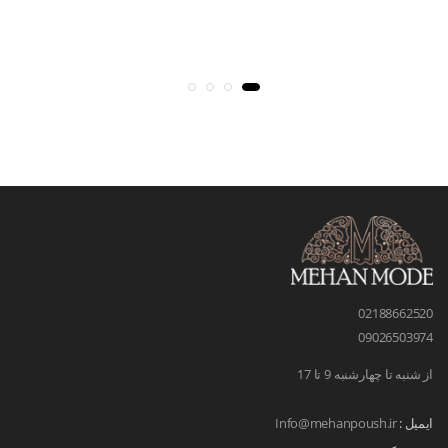
02188662520
09026503974
از شنبه تا چهارشنبه 9 تا 17
ایمیل :
Info@mehanpoush.ir