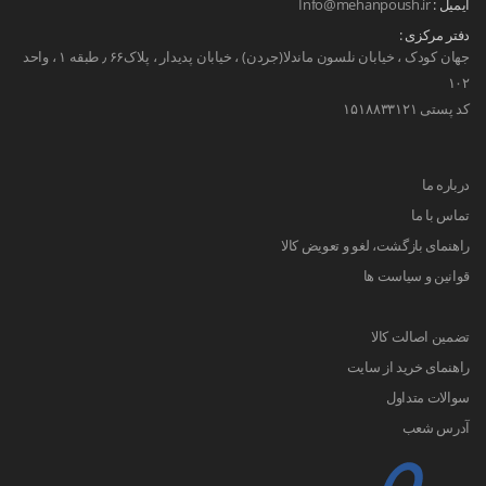
ایمیل :
Info@mehanpoush.ir
دفتر مرکزی :
جهان کودک ، خیابان نلسون ماندلا(جردن) ، خیابان پدیدار ، پلاک۶۶ ٫ طبقه ۱ ، واحد
۱۰۲
کد پستی ۱۵۱۸۸۳۳۱۲۱
درباره ما
تماس با ما
راهنمای بازگشت، لغو و تعویض کالا
قوانین و سیاست ها
تضمین اصالت کالا
راهنمای خرید از سایت
سوالات متداول
آدرس شعب