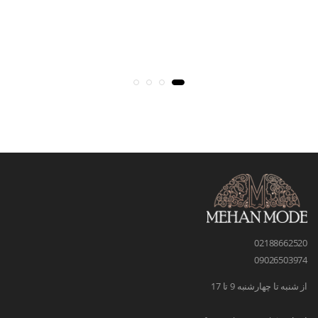
02188662520
09026503974
از شنبه تا چهارشنبه 9 تا 17