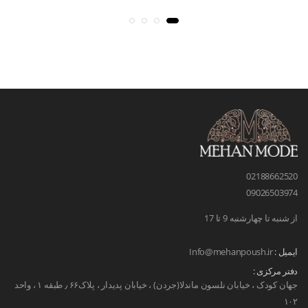
02188662520
09026503974
از شنبه تا چهارشنبه 9 تا 17
ایمیل :
Info@mehanpoush.ir
دفتر مرکزی :
جهان کودک ، خیابان نلسون ماندلا(جردن) ، خیابان پدیدار ، پلاک۶۶ ٫ طبقه ۱ ، واحد
۱۰۲