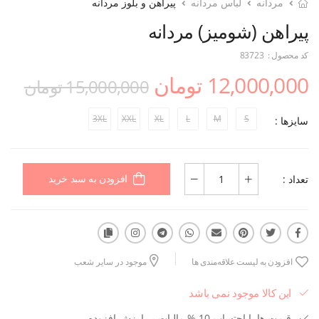
مردانه
لباس مردانه
پیراهن و بلوز مردانه
پیراهن (شومیز) مردانه
کد محصول :
83723
12,000,000 تومان
15,000,000 تومان
3XL
XXL
XL
L
M
S
سایزها :
تعداد :
افزودن به سبد خرید
افزودن به لیست علاقه‌مندی ها
موجود در سایر شعب
این کالا موجود نمی باشد
قیمت ها با احتساب 10 % مالیات بر ارزش افزوده