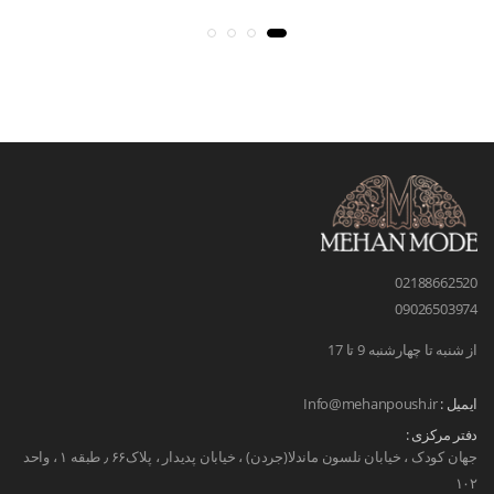
02188662520
09026503974
از شنبه تا چهارشنبه 9 تا 17
ایمیل :
Info@mehanpoush.ir
دفتر مرکزی :
جهان کودک ، خیابان نلسون ماندلا(جردن) ، خیابان پدیدار ، پلاک۶۶ ٫ طبقه ۱ ، واحد
۱۰۲