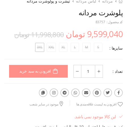
مردانه
لباس مردانه
تیشرت و پولوشرت مردانه
پلوشرت مردانه
کد محصول :
83757
9,599,040 تومان
11,998,800 تومان
3XL
XXL
XL
L
M
S
سایزها :
تعداد :
افزودن به سبد خرید
افزودن به لیست علاقه‌مندی ها
موجود در سایر شعب
این کالا موجود نمی باشد.
قیمت ها با احتساب 10 % مالیات بر ارزش افزوده