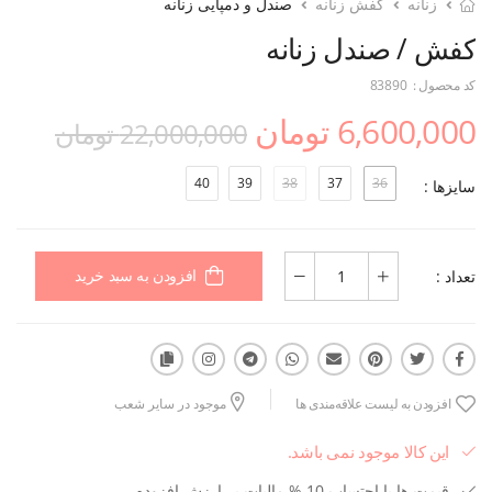
زنانه
کفش زنانه
صندل و دمپایی زنانه
کفش / صندل زنانه
کد محصول :
83890
6,600,000 تومان
22,000,000 تومان
40
39
38
37
36
سایزها :
تعداد :
افزودن به سبد خرید
افزودن به لیست علاقه‌مندی ها
موجود در سایر شعب
این کالا موجود نمی باشد.
قیمت ها با احتساب 10 % مالیات بر ارزش افزوده