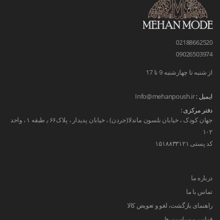
02188662520
09026503974
از شنبه تا چهارشنبه 9 تا 17
ایمیل :
Info@mehanpoush.ir
دفتر مرکزی :
جهان کودک ، خیابان نلسون ماندلا(جردن) ، خیابان پدیدار ، پلاک۶۶ ٫ طبقه ۱ ، واحد
۱۰۲
کد پستی ۱۵۱۸۸۳۳۱۲۱
درباره ما
تماس با ما
راهنمای بازگشت، لغو و تعویض کالا
قوانین و سیاست ها