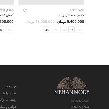
PEPE JEANS
PEPE JEANS
کفش / صندل زنانه
کفش / صند
5,400,000 تومان
18,000,000 تومان
6,600,000 تو
37
36
40
39
38
37
36
درباره ما
تماس با ما
راهنمای بازگش
02188662520
قوانین و سیا
09026503974