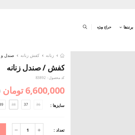
برندها
حراج ویژه
زنانه
کفش زنانه
صندل و د
کفش / صندل زنانه
کد محصول :
83892
6,600,000 تومان
0
39
38
37
36
سایزها :
تعداد :