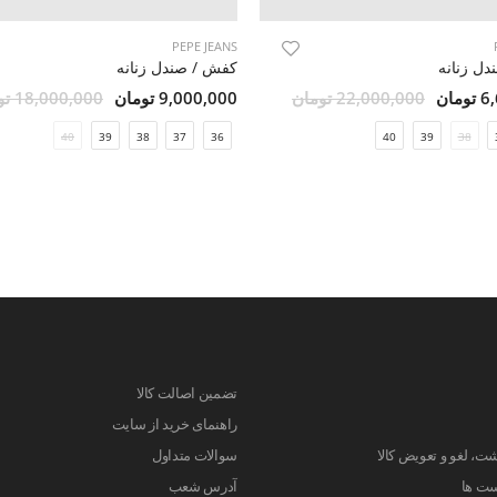
PEPE JEANS
ل زنانه
کفش / صندل زنانه
مان
22,000,000 تومان
9,000,000 تومان
18,000,000 تومان
40
39
38
37
36
40
39
38
تضمین اصالت کالا
راهنمای خرید از سایت
ت، لغو و تعویض کالا
سوالات متداول
ست ها
آدرس شعب