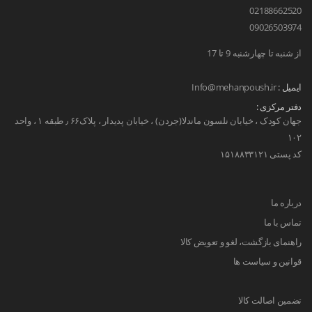
02188662520
09026503974
از شنبه تا چهارشنبه 9 تا 17
ایمیل :
Info@mehanpoush.ir
دفتر مرکزی :
جهان کودک ، خیابان نلسون ماندلا(جردن) ، خیابان پدیدار ، پلاک۶۶ ٫ طبقه ۱ ، واحد
۱۰۲
کد پستی ۱۵۱۸۸۳۳۱۲۱
درباره ما
تماس با ما
راهنمای بازگشت، لغو و تعویض کالا
قوانین و سیاست ها
تضمین اصالت کالا