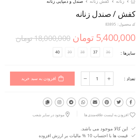
زنانه
کفش زنانه
صندل و دمپایی زنانه
کفش / صندل زنانه
کد محصول :
83895
5,400,000 تومان
18,000,000 تومان
40
39
38
37
36
سایزها :
تعداد :
افزودن به سبد خرید
افزودن به لیست علاقه‌مندی ها
موجود در سایر شعب
این کالا موجود می باشد.
قیمت ها با احتساب 10 % مالیات بر ارزش افزوده