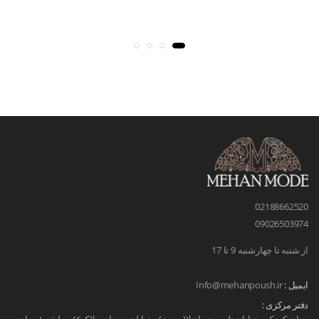
02188662520
09026503974
از شنبه تا چهارشنبه 9 تا 17
ایمیل :
Info@mehanpoush.ir
دفتر مرکزی :