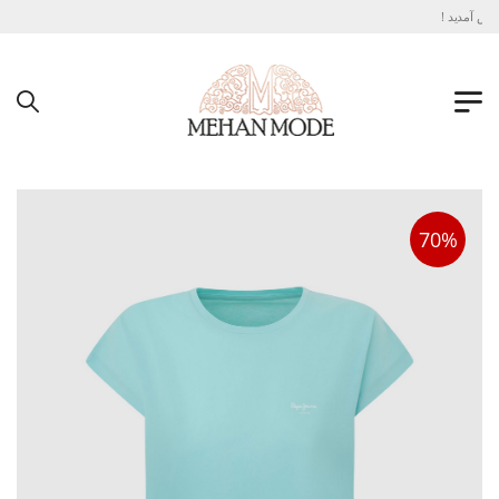
ش آمدید !
70%