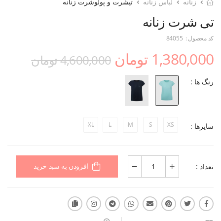
زنانه
لباس زنانه
تیشرت و پولوشرت زنانه
تی شرت زنانه
کد محصول :
84055
1,380,000 تومان
4,600,000 تومان
رنگ ها :
XL
L
M
S
XS
سایزها :
تعداد :
افزودن به سبد خرید