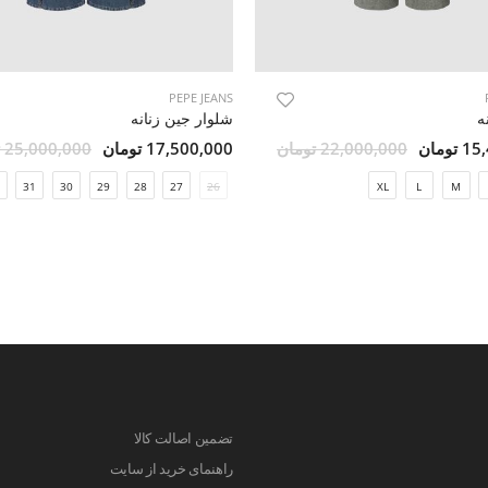
PEPE JEANS
ه
شلوار جین زنانه
ومان
22,000,000 تومان
17,500,000 تومان
25,000,000 تومان
31
30
29
28
27
26
XL
L
M
تضمین اصالت کالا
راهنمای خرید از سایت