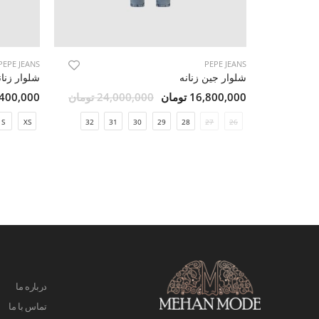
PEPE JEANS
PEPE JEANS
شلوار جین زنانه
شلوار زنان
16,800,000 تومان
24,000,000 تومان
15,400,000 ت
S
XS
32
31
30
29
28
27
26
درباره ما
تماس با ما