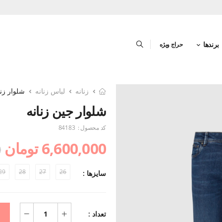
برندها
حراج ویژه
زنانه
لباس زنانه
شلوار زنا
شلوار جین زنانه
کد محصول :
84183
6,600,000 تومان
0
29
28
27
26
سایزها :
تعداد :