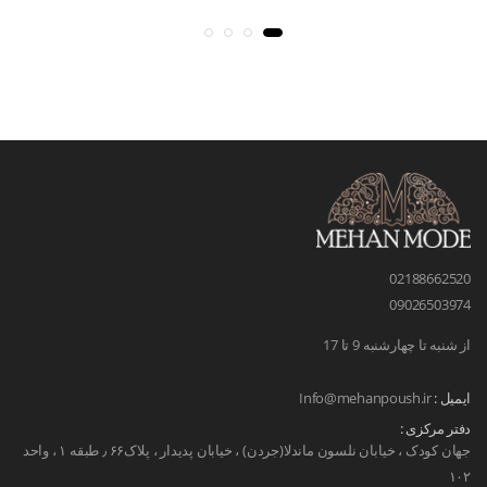
02188662520
09026503974
از شنبه تا چهارشنبه 9 تا 17
ایمیل :
Info@mehanpoush.ir
دفتر مرکزی :
جهان کودک ، خیابان نلسون ماندلا(جردن) ، خیابان پدیدار ، پلاک۶۶ ٫ طبقه ۱ ، واحد
۱۰۲