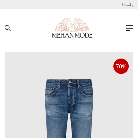
ش آمدید !
70%