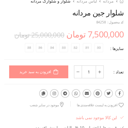
مردانه
لباس مردانه
شلوار و شلوارک مردانه
شلوار جین مردانه
کد محصول :
84258
7,500,000 تومان
25,000,000 تومان
38
36
34
33
32
31
30
سایزها :
تعداد :
افزودن به سبد خرید
افزودن به لیست علاقه‌مندی ها
موجود در سایر شعب
این کالا موجود نمی باشد
قیمت ها با احتساب 10 % مالیات بر ارزش افزوده