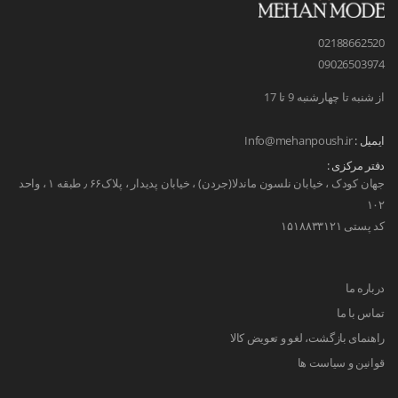
02188662520
09026503974
از شنبه تا چهارشنبه 9 تا 17
ایمیل :
Info@mehanpoush.ir
دفتر مرکزی :
جهان کودک ، خیابان نلسون ماندلا(جردن) ، خیابان پدیدار ، پلاک۶۶ ٫ طبقه ۱ ، واحد
۱۰۲
کد پستی ۱۵۱۸۸۳۳۱۲۱
درباره ما
تماس با ما
راهنمای بازگشت، لغو و تعویض کالا
قوانین و سیاست ها