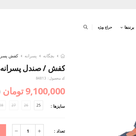
برندها
حراج ویژه
بچگانه
پسرانه
کفش پسرا
کفش / صندل پسرانه
کد محصول :
84813
9,100,000 تومان
0
28
27
26
25
سایزها :
تعداد :