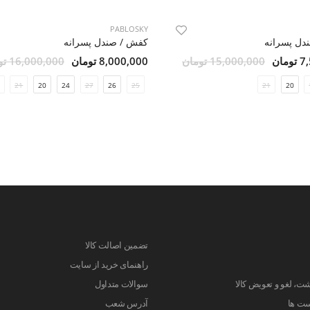
PABLOSKY
دل پسرانه
کفش / صندل پسرانه
مان
15,000,000 تومان
8,000,000 تومان
16,000,000 تومان
21
20
24
27
26
25
21
20
تضمین اصالت کالا
راهنمای خرید از سایت
ت، لغو و تعویض کالا
سوالات متداول
ست ها
آدرس شعب