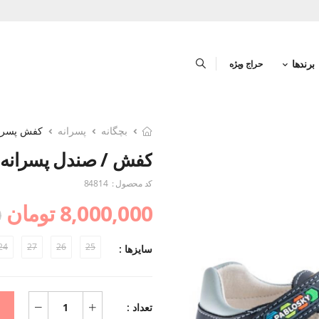
برندها
حراج ویژه
بچگانه
پسرانه
کفش پسرا
کفش / صندل پسرانه
کد محصول :
84814
8,000,000 تومان
0
24
27
26
25
سایزها :
تعداد :