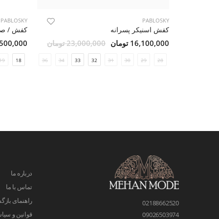
PABLOSKY
PABLOSKY
کفش اسنیکر پسرانه
کفش / صن
16,100,000 تومان
23,000,000 تومان
7,500,000 تو
19
18
37
36
34
33
32
31
30
29
28
درباره ما
تماس با ما
راهنمای بازگش
02188662520
قوانین و سیا
09026503974