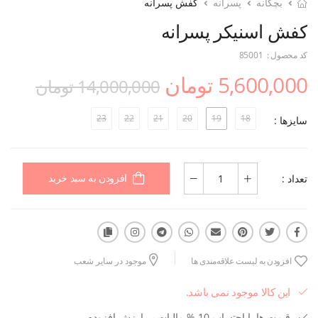
بچگانه
پسرانه
کفش پسرانه
کفش اسنیکر پسرانه
کد محصول :
85001
5,600,000 تومان
14,000,000 تومان
23
22
21
20
19
18
سایزها :
تعداد :
افزودن به سبد خرید
افزودن به لیست علاقه‌مندی ها
موجود در سایر شعب
این کالا موجود نمی باشد.
قیمت ها با احتساب 10 % مالیات بر ارزش افزوده