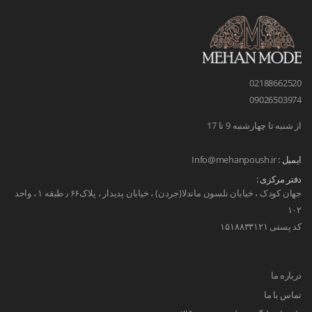
02188662520
09026503974
از شنبه تا چهارشنبه 9 تا 17
ایمیل :
Info@mehanpoush.ir
دفتر مرکزی :
جهان کودک ، خیابان نلسون ماندلا(جردن) ، خیابان پدیدار ، پلاک۶۶ ٫ طبقه ۱ ، واحد
۱۰۲
کد پستی ۱۵۱۸۸۳۳۱۲۱
درباره ما
تماس با ما