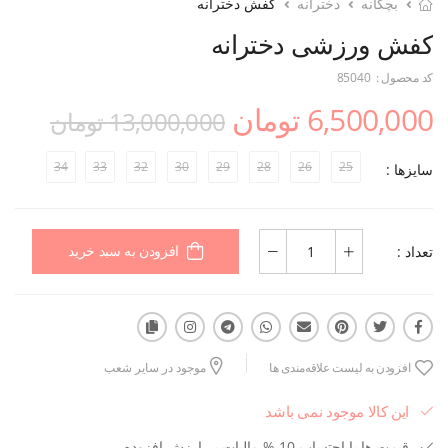
بچگانه
دخترانه
کفش دخترانه
کفش ورزشی دخترانه
کد محصول :
85040
6,500,000 تومان
13,000,000 تومان
34
33
32
30
29
28
26
25
سایزها :
تعداد :
افزودن به سبد خرید
افزودن به لیست علاقه‌مندی ها
موجود در سایر شعب
این کالا موجود نمی باشد
قیمت ها با احتساب 10 % مالیات بر ارزش افزوده