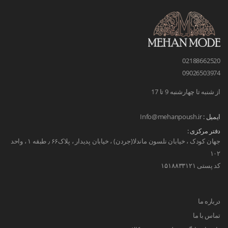
02188662520
09026503974
از شنبه تا چهارشنبه 9 تا 17
ایمیل :
Info@mehanpoush.ir
دفتر مرکزی :
جهان کودک ، خیابان نلسون ماندلا(جردن) ، خیابان پدیدار ، پلاک۶۶ ٫ طبقه ۱ ، واحد
۱۰۲
کد پستی ۱۵۱۸۸۳۳۱۲۱
درباره ما
تماس با ما