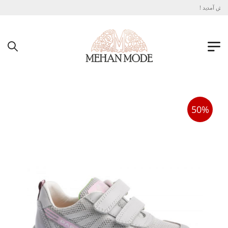
وش آمدید !
50%