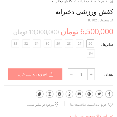
بچگانه
دخترانه
کفش دخترانه
کفش ورزشی دخترانه
کد محصول :
85102
6,500,000 تومان
13,000,000 تومان
33
32
31
30
29
28
27
26
سایزها :
34
تعداد :
افزودن به سبد خرید
افزودن به لیست علاقه‌مندی ها
موجود در سایر شعب
این کالا موجود نمی باشد.