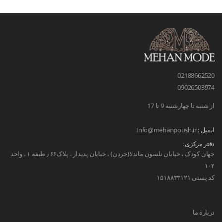
02188662520
09026503974
از شنبه تا چهارشنبه 9 تا 17
ایمیل :
Info@mehanpoush.ir
دفتر مرکزی :
جهان کودک ، خیابان نلسون ماندلا(جردن) ، خیابان پدیدار ، پلاک۶۶ ٫ طبقه ۱ ، واحد
۱۰۲
کد پستی ۱۵۱۸۸۳۳۱۲۱
درباره ما