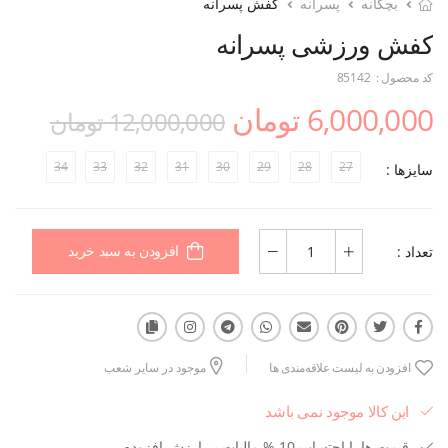
بچگانه
پسرانه
کفش پسرانه
کفش ورزشی پسرانه
کد محصول :
85142
6,000,000 تومان
12,000,000 تومان
34
33
32
31
30
29
28
27
سایزها :
تعداد :
افزودن به سبد خرید
افزودن به لیست علاقه‌مندی ها
موجود در سایر شعب
این کالا موجود نمی باشد
قیمت ها با احتساب 10 % مالیات بر ارزش افزوده