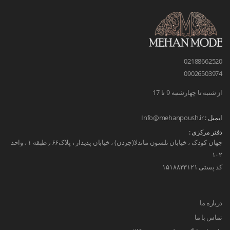
02188662520
09026503974
از شنبه تا چهارشنبه 9 تا 17
ایمیل :
Info@mehanpoush.ir
دفتر مرکزی :
جهان کودک ، خیابان نلسون ماندلا(جردن) ، خیابان پدیدار ، پلاک۶۶ ٫ طبقه ۱ ، واحد
۱۰۲
کد پستی ۱۵۱۸۸۳۳۱۲۱
درباره ما
تماس با ما