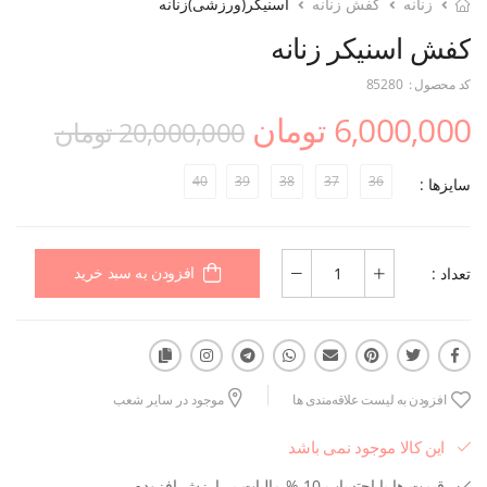
زنانه
کفش زنانه
اسنیکر(ورزشی)زنانه
کفش اسنیکر زنانه
کد محصول :
85280
6,000,000 تومان
20,000,000 تومان
40
39
38
37
36
سایزها :
تعداد :
افزودن به سبد خرید
افزودن به لیست علاقه‌مندی ها
موجود در سایر شعب
این کالا موجود نمی باشد
قیمت ها با احتساب 10 % مالیات بر ارزش افزوده