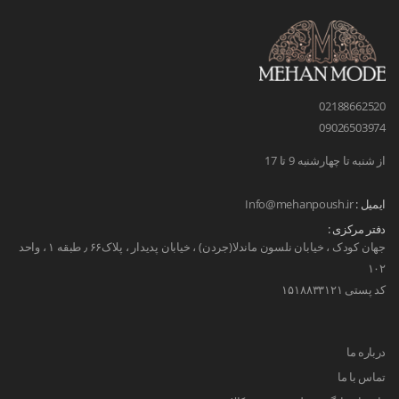
02188662520
09026503974
از شنبه تا چهارشنبه 9 تا 17
ایمیل :
Info@mehanpoush.ir
دفتر مرکزی :
جهان کودک ، خیابان نلسون ماندلا(جردن) ، خیابان پدیدار ، پلاک۶۶ ٫ طبقه ۱ ، واحد
۱۰۲
کد پستی ۱۵۱۸۸۳۳۱۲۱
درباره ما
تماس با ما