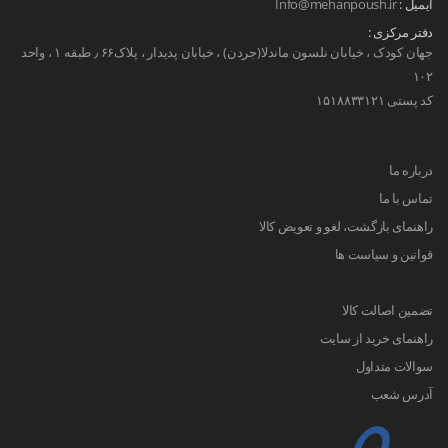
ایمیل :
Info@mehanpoush.ir
دفتر مرکزی :
جهان کودک ، خیابان نلسون ماندلا(جردن) ، خیابان پدیدار ، پلاک۶۶ ٫ طبقه ۱ ، واحد
۱۰۲
کد پستی ۱۵۱۸۸۳۳۱۲۱
درباره ما
تماس با ما
راهنمای بازگشت، لغو و تعویض کالا
قوانین و سیاست ها
تضمین اصالت کالا
راهنمای خرید از سایت
سوالات متداول
آدرس شعب