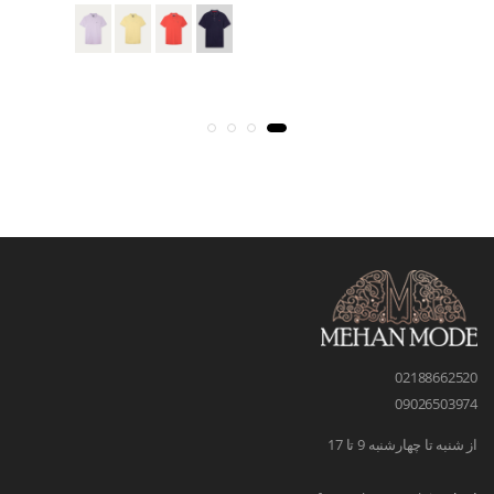
02188662520
09026503974
از شنبه تا چهارشنبه 9 تا 17